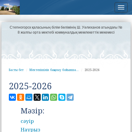
Нав
Степногорск қаласының білім бөлімінің Ш. Уәлиханов атындағы №
8 жалпы орта мектебі коммуналдық мемлекеттік мекемесі
Басты бет
Мектепішілік бақылау бойынша...
2025-2026
2025-2026
Мәзір:
сәуір
Наурыз