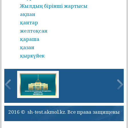
Жылдың бірінші жартысы
ақпан
қантар
желтоқсан
қараша
қазан
қыркүйек
2016 © sh-test.akmol.kz. Все права защищены