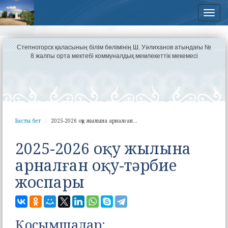
Нав
Степногорск қаласының білім бөлімінің Ш. Уәлиханов атындағы №
8 жалпы орта мектебі коммуналдық мемлекеттік мекемесі
Басты бет
2025-2026 оқу жылына арналған...
2025-2026 оқу жылына
арналған оқу-тәрбие
жоспары
Қосымшалар: