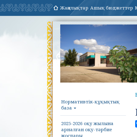
Жаңалықтар
Ашық бюджеттер
Нормативтік-құқықтық
база
2025-2026 оқу жылына
арналған оқу-тәрбие
жоспары