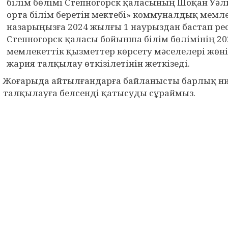
білім бөлімі Степногорск қаласының Шоқан Уә
орта білім беретін мектебі» коммуналдық мемле
назарыңызға 2024 жылғы 1 наурыздан бастап ре
Степногорск қаласы бойынша білім бөлімінің 2
мемлекеттік қызметтер көрсету мәселелері жөні
жария талқылау өткізілетінін жеткізеді.
Жоғарыда айтылғандарға байланысты барлық ни
талқылауға белсенді қатысуды сұраймыз.