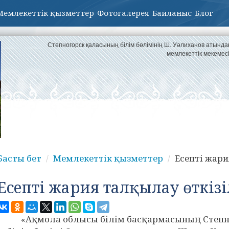
Мемлекеттік қызметтер
Фотогалерея
Байланыс
Блог
Степногорск қаласының білім бөлімінің Ш. Уәлиханов атынд
мемлекеттік мекемес
Басты бет
Мемлекеттік қызметтер
Есепті жари
Есепті жария талқылау өткізі
«Ақмола облысы білім басқармасының Степн