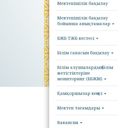
Мектепішілік бақылау
Мектепішілік бақылау
бойынша анықтамалар
БЖБ ТЖБ кестесі
Білім сапасын бақылау
Білім алушылардың білім
жетістіктеріне
мониторинг (ББЖМ)
Қамқоршылар кеңесі
Мектеп тағамдары
Вакансия