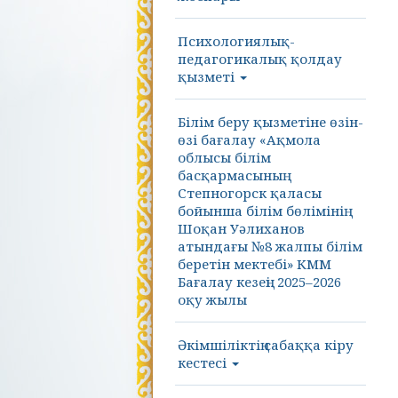
Психологиялық-
педагогикалық қолдау
қызметі
Білім беру қызметіне өзін-
өзі бағалау «Ақмола
облысы білім
басқармасының
Степногорск қаласы
бойынша білім бөлімінің
Шоқан Уәлиханов
атындағы №8 жалпы білім
беретін мектебі» КММ
Бағалау кезеңі: 2025–2026
оқу жылы
Әкімшіліктің сабаққа кіру
кестесі