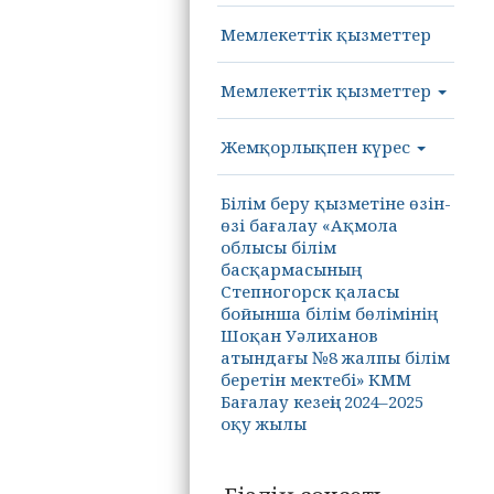
Мемлекеттік қызметтер
Мемлекеттік қызметтер
Жемқорлықпен күрес
Білім беру қызметіне өзін-
өзі бағалау «Ақмола
облысы білім
басқармасының
Степногорск қаласы
бойынша білім бөлімінің
Шоқан Уәлиханов
атындағы №8 жалпы білім
беретін мектебі» КММ
Бағалау кезеңі: 2024–2025
оқу жылы