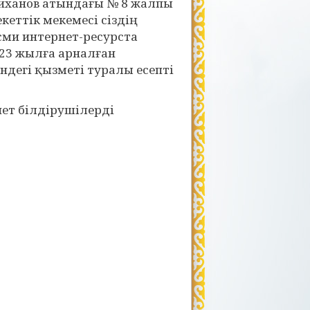
лиханов атындағы № 8 жалпы
кеттік мекемесі сіздің
сми интернет-ресурста
023 жылға арналған
ндегі қызметі туралы есепті
ет білдірушілерді