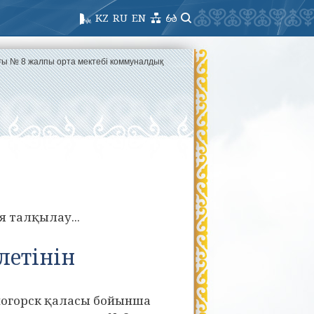
KZ
RU
EN
ағы № 8 жалпы орта мектебі коммуналдық
і
я талқылау...
летінін
огорск қаласы бойынша