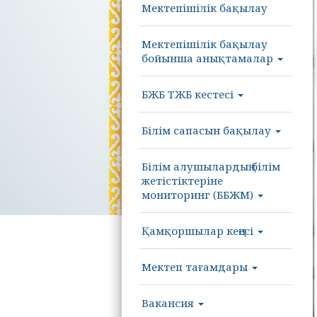
Мектепішілік бақылау
Мектепішілік бақылау
бойынша анықтамалар
БЖБ ТЖБ кестесі
Білім сапасын бақылау
Білім алушылардың білім
жетістіктеріне
мониторинг (ББЖМ)
Қамқоршылар кеңесі
Мектеп тағамдары
Вакансия