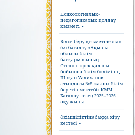
Психологиялық-
педагогикалық қолдау
қызметі
Білім беру қызметіне өзін-
өзі бағалау «Ақмола
облысы білім
басқармасының
Степногорск қаласы
бойынша білім бөлімінің
Шоқан Уәлиханов
атындағы №8 жалпы білім
беретін мектебі» КММ
Бағалау кезеңі: 2025–2026
оқу жылы
Әкімшіліктің сабаққа кіру
кестесі