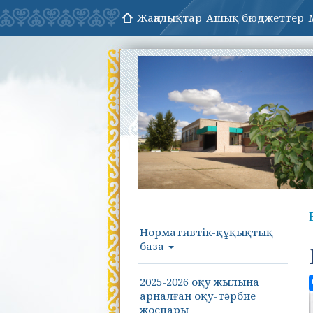
Жаңалықтар
Ашық бюджеттер
Нормативтік-құқықтық
база
2025-2026 оқу жылына
арналған оқу-тәрбие
жоспары