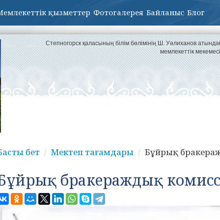
Мемлекеттік қызметтер
Фотогалерея
Байланыс
Блог
Степногорск қаласының білім бөлімінің Ш. Уәлиханов атынд
мемлекеттік мекемес
Басты бет
Мектеп тағамдары
Бұйрық бракераж
Бұйрық бракераждық комисс