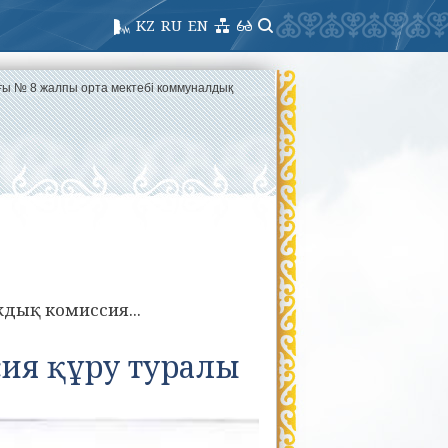
KZ
RU
EN
ағы № 8 жалпы орта мектебі коммуналдық
і
дық комиссия...
ия құру туралы