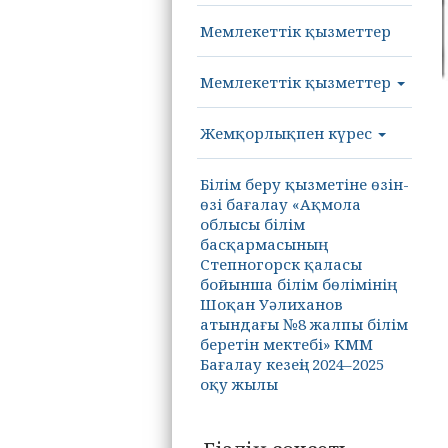
Мемлекеттік қызметтер
Мемлекеттік қызметтер
Жемқорлықпен күрес
Білім беру қызметіне өзін-
өзі бағалау «Ақмола
облысы білім
басқармасының
Степногорск қаласы
бойынша білім бөлімінің
Шоқан Уәлиханов
атындағы №8 жалпы білім
беретін мектебі» КММ
Бағалау кезеңі: 2024–2025
оқу жылы