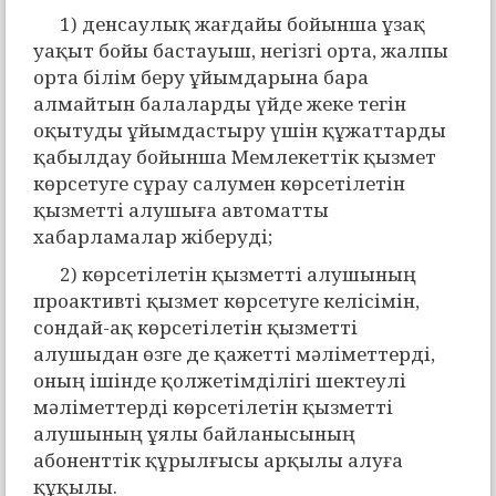
1) денсаулық жағдайы бойынша ұзақ
уақыт бойы бастауыш, негізгі орта, жалпы
орта білім беру ұйымдарына бара
алмайтын балаларды үйде жеке тегін
оқытуды ұйымдастыру үшін құжаттарды
қабылдау бойынша Мемлекеттік қызмет
көрсетуге сұрау салумен көрсетілетін
қызметті алушыға автоматты
хабарламалар жіберуді;
2) көрсетілетін қызметті алушының
проактивті қызмет көрсетуге келісімін,
сондай-ақ көрсетілетін қызметті
алушыдан өзге де қажетті мәліметтерді,
оның ішінде қолжетімділігі шектеулі
мәліметтерді көрсетілетін қызметті
алушының ұялы байланысының
абоненттік құрылғысы арқылы алуға
құқылы.