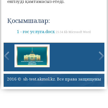
енгізуді қамтамасыз етеді.
Қосымшалар:
1 - гос услуга.docx
25.54 Kb Microsoft Word
2016 © sh-test.akmol.kz. Все права защищены