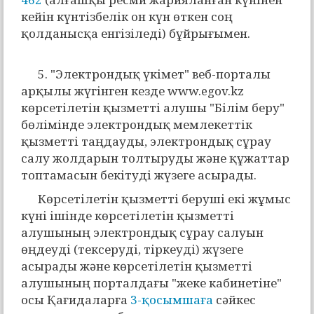
кейін күнтізбелік он күн өткен соң
қолданысқа енгізіледі) бұйрығымен.
5. "Электрондық үкімет" веб-порталы
арқылы жүгінген кезде www.egov.kz
көрсетілетін қызметті алушы "Білім беру"
бөлімінде электрондық мемлекеттік
қызметті таңдауды, электрондық сұрау
салу жолдарын толтыруды және құжаттар
топтамасын бекітуді жүзеге асырады.
Көрсетілетін қызметті беруші екі жұмыс
күні ішінде көрсетілетін қызметті
алушының электрондық сұрау салуын
өңдеуді (тексеруді, тіркеуді) жүзеге
асырады және көрсетілетін қызметті
алушының порталдағы "жеке кабинетіне"
осы Қағидаларға
3-қосымшаға
сәйкес