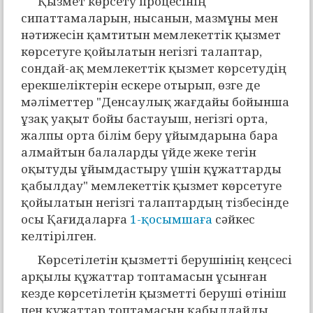
Қызмет көрсету процесінің
сипаттамаларын, нысанын, мазмұны мен
нәтижесін қамтитын мемлекеттік қызмет
көрсетуге қойылатын негізгі талаптар,
сондай-ақ мемлекеттік қызмет көрсетудің
ерекшеліктерін ескере отырып, өзге де
мәліметтер "Денсаулық жағдайы бойынша
ұзақ уақыт бойы бастауыш, негізгі орта,
жалпы орта білім беру ұйымдарына бара
алмайтын балаларды үйде жеке тегін
оқытуды ұйымдастыру үшін құжаттарды
қабылдау" мемлекеттік қызмет көрсетуге
қойылатын негізгі талаптардың тізбесінде
осы Қағидаларға
1-қосымшаға
сәйкес
келтірілген.
Көрсетілетін қызметті берушінің кеңсесі
арқылы құжаттар топтамасын ұсынған
кезде көрсетілетін қызметті беруші өтініш
пен құжаттар топтамасын қабылдайды