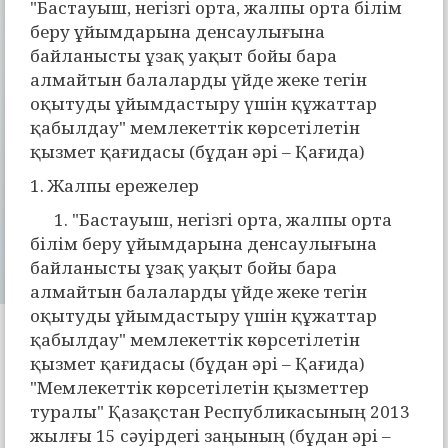
"Бастауыш, негізгі орта, жалпы орта білім
беру ұйымдарына денсаулығына
байланысты ұзақ уақыт бойы бара
алмайтын балаларды үйде жеке тегін
оқытуды ұйымдастыру үшін құжаттар
қабылдау" мемлекеттік көрсетілетін
қызмет қағидасы (бұдан әрі – Қағида)
1. Жалпы ережелер
1. "Бастауыш, негізгі орта, жалпы орта
білім беру ұйымдарына денсаулығына
байланысты ұзақ уақыт бойы бара
алмайтын балаларды үйде жеке тегін
оқытуды ұйымдастыру үшін құжаттар
қабылдау" мемлекеттік көрсетілетін
қызмет қағидасы (бұдан әрі – Қағида)
"Мемлекеттік көрсетілетін қызметтер
туралы" Қазақстан Республикасының 2013
жылғы 15 сәуірдегі заңының (бұдан әрі –