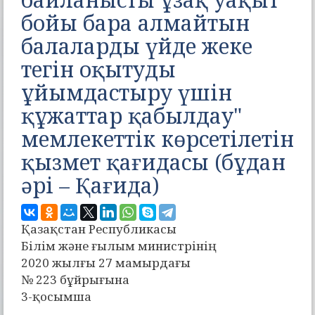
бойы бара алмайтын
балаларды үйде жеке
тегін оқытуды
ұйымдастыру үшін
құжаттар қабылдау"
мемлекеттік көрсетілетін
қызмет қағидасы (бұдан
әрі – Қағида)
Қазақстан Республикасы
Білім және ғылым министрінің
2020 жылғы 27 мамырдағы
№ 223 бұйрығына
3-қосымша