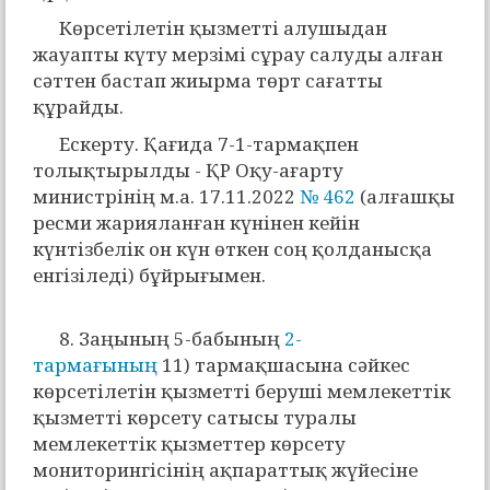
Көрсетілетін қызметті алушыдан
жауапты күту мерзімі сұрау салуды алған
сәттен бастап жиырма төрт сағатты
құрайды.
Ескерту. Қағида 7-1-тармақпен
толықтырылды - ҚР Оқу-ағарту
министрінің м.а. 17.11.2022
№ 462
(алғашқы
ресми жарияланған күнінен кейін
күнтізбелік он күн өткен соң қолданысқа
енгізіледі) бұйрығымен.
8. Заңының 5-бабының
2-
тармағының
11) тармақшасына сәйкес
көрсетілетін қызметті беруші мемлекеттік
қызметті көрсету сатысы туралы
мемлекеттік қызметтер көрсету
мониторингісінің ақпараттық жүйесіне