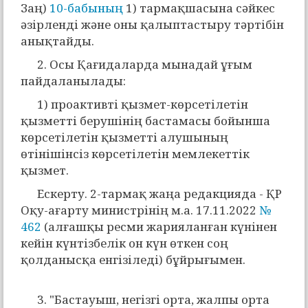
Заң)
10-бабының
1) тармақшасына сәйкес
әзірленді және оны қалыптастыру тәртібін
анықтайды.
2. Осы Қағидаларда мынадай ұғым
пайдаланылады:
1) проактивті қызмет-көрсетілетін
қызметті берушінің бастамасы бойынша
көрсетілетін қызметті алушының
өтінішінсіз көрсетілетін мемлекеттік
қызмет.
Ескерту. 2-тармақ жаңа редакцияда - ҚР
Оқу-ағарту министрінің м.а. 17.11.2022
№
462
(алғашқы ресми жарияланған күнінен
кейін күнтізбелік он күн өткен соң
қолданысқа енгізіледі) бұйрығымен.
3. "Бастауыш, негізгі орта, жалпы орта