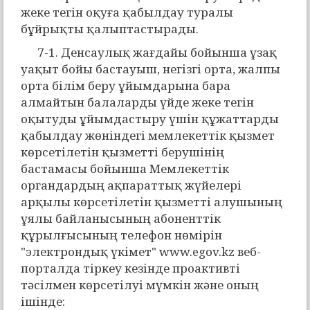
жеке тегін оқуға қабылдау туралы
бұйрықты қалыптастырады.
7-1. Денсаулық жағдайы бойынша ұзақ
уақыт бойы бастауыш, негізгі орта, жалпы
орта білім беру ұйымдарына бара
алмайтын балаларды үйде жеке тегін
оқытуды ұйымдастыру үшін құжаттарды
қабылдау жөніндегі мемлекеттік қызмет
көрсетілетін қызметті берушінің
бастамасы бойынша Мемлекеттік
органдардың ақпараттық жүйелері
арқылы көрсетілетін қызметті алушының
ұялы байланысының абоненттік
құрылғысының телефон нөмірін
"электрондық үкімет" www.egov.kz веб-
порталда тіркеу кезінде проактивті
тәсілмен көрсетілуі мүмкін және оның
ішінде: