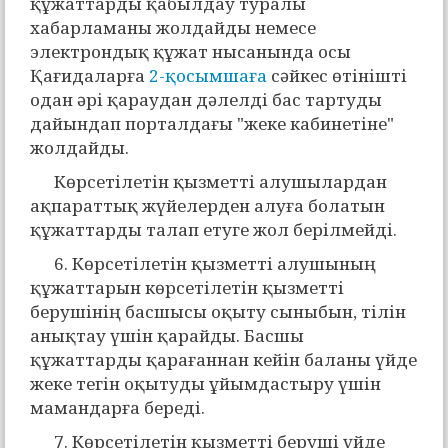
құжаттарды қабылдау туралы
хабарламаны жолдайды немесе
электрондық құжат нысанында осы
Қағидаларға
2-қосымшаға
сәйкес өтінішті
одан әрі қараудан дәлелді бас тартуды
дайындап порталдағы "жеке кабинетіне"
жолдайды.
Көрсетілетін қызметті алушылардан
ақпараттық жүйелерден алуға болатын
құжаттарды талап етуге жол берілмейді.
6. Көрсетілетін қызметті алушының
құжаттарын көрсетілетін қызметті
берушінің басшысы оқыту сыныбын, тілін
анықтау үшін қарайды. Басшы
құжаттарды қарағаннан кейін баланы үйде
жеке тегін оқытуды ұйымдастыру үшін
мамандарға береді.
7. Көрсетілетін қызметті беруші үйде