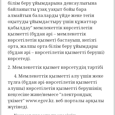
білім беру ұйымдарына денсаулығына
байланысты ұзақ уақыт бойы бара
алмайтын балаларды үйде жеке тегін
оқытуды ұйымдастыру үшін құжаттар
қабылдау" мемлекеттік көрсетілетін
қызметті (бұдан әрі – мемлекеттік
көрсетілетін қызмет) бастауыш, негізгі
орта, жалпы орта білім беру ұйымдары
(бұдан әрі – көрсетілетін қызметті беруші)
көрсетеді.
2. Мемлекеттік қызмет көрсетудің тәртібі
4. Мемлекеттік қызметті алу үшін жеке
тұлға (бұдан әрі-көрсетілетін қызметті
алушы) көрсетілетін қызметті берушінің
кеңсесіне және/немесе "электрондық
үкімет" www.egov.kz. веб-порталы арқылы
жүгінеді.