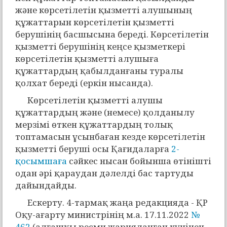
және көрсетілетін қызметті алушының
құжаттарын көрсетілетін қызметті
берушінің басшысына береді. Көрсетілетін
қызметті берушінің кеңсе қызметкері
көрсетілетін қызметті алушыға
құжаттардың қабылданғаны туралы
қолхат береді (еркін нысанда).
Көрсетілетін қызметті алушы
құжаттардың және (немесе) қолданылу
мерзімі өткен құжаттардың толық
топтамасын ұсынбаған кезде көрсетілетін
қызметті беруші осы Қағидаларға
2-
қосымшаға
сәйкес нысан бойынша өтінішті
одан әрі қараудан дәлелді бас тартуды
дайындайды.
Ескерту. 4-тармақ жаңа редакцияда - ҚР
Оқу-ағарту министрінің м.а. 17.11.2022
№
462
(алғашқы ресми жарияланған күнінен