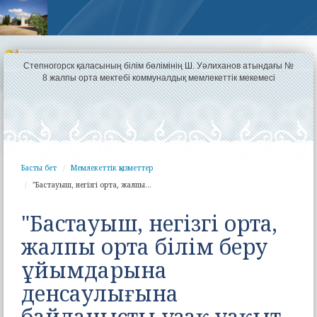
Степногорск қаласының білім бөлімінің Ш. Уәлиханов атындағы №
8 жалпы орта мектебі коммуналдық мемлекеттік мекемесі
Басты бет
Мемлекеттік қызметтер
"Бастауыш, негізгі орта, жалпы...
"Бастауыш, негізгі орта,
жалпы орта білім беру
ұйымдарына
денсаулығына
байланысты ұзақ уақыт