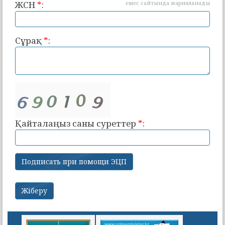
ЖСН
*
:
емес сайтында жарияланады
Сұрақ
*
:
Қайталаңыз саны суреттер
*
: