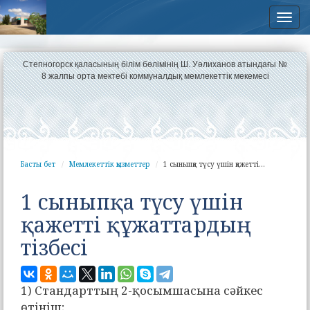
Нав
Степногорск қаласының білім бөлімінің Ш. Уәлиханов атындағы №
8 жалпы орта мектебі коммуналдық мемлекеттік мекемесі
Басты бет
Мемлекеттік қызметтер
1 сыныпқа түсу үшін қажетті...
1 сыныпқа түсу үшін
қажетті құжаттардың
тізбесі
1) Стандарттың 2-қосымшасына сәйкес
өтініш;