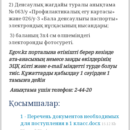
2) Денсаулық жағдайы туралы анықтама
№ 063/у «Профилактикалық егу картасы»
және 026/у-3 «Бала денсаулығы паспорты»
электрондық нұсқасының нысандары;
3) баланың 3х4 см өлшеміндегі
электоронды фотосуретi.
Еgov.kz порталына өтінішті берер кезінде
ата-анасының немесе заңды өкілдерінің
ЭЦҚ кілті және e-mail міндетті түрде болуы
тиіс. Құжаттарды қабылдау 1 сәуірден 1
тамызға дейін
Анықтама үшін телефон: 2-44-20
Қосымшалар:
1 - Перечень документов необходимых
для поступления в 1 класс.docx
15.12 Kb