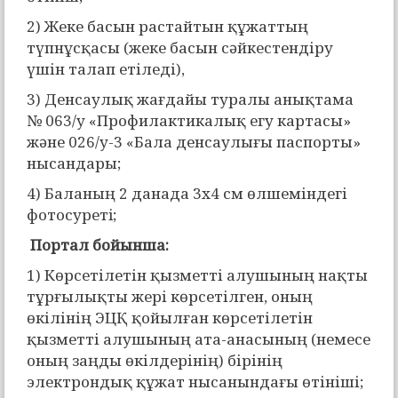
2) Жеке басын растайтын құжаттың
түпнұсқасы (жеке басын сәйкестендіру
үшін талап етіледі),
3) Денсаулық жағдайы туралы анықтама
№ 063/у «Профилактикалық егу картасы»
және 026/у-3 «Бала денсаулығы паспорты»
нысандары;
4) Баланың 2 данада 3х4 см өлшеміндегі
фотосуретi;
Портал бойынша:
1) Көрсетілетін қызметті алушының нақты
тұрғылықты жері көрсетілген, оның
өкілінің ЭЦҚ қойылған көрсетілетін
қызметті алушының ата-анасының (немесе
оның заңды өкілдерінің) бірінің
электрондық құжат нысанындағы өтініші;