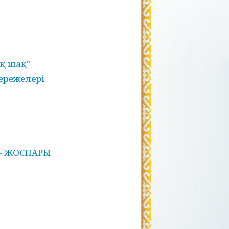
қ шақ"
ережелері
- ЖОСПАРЫ