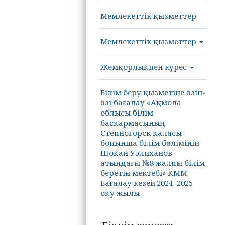
Мемлекеттік қызметтер
Мемлекеттік қызметтер
Жемқорлықпен күрес
Білім беру қызметіне өзін-
өзі бағалау «Ақмола
облысы білім
басқармасының
Степногорск қаласы
бойынша білім бөлімінің
Шоқан Уәлиханов
атындағы №8 жалпы білім
беретін мектебі» КММ
Бағалау кезеңі: 2024–2025
оқу жылы