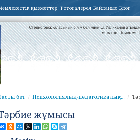
Мемлекеттік қызметтер
Фотогалерея
Байланыс
Блог
Степногорск қаласының білім бөлімінің Ш. Уәлиханов атынд
мемлекеттік мекемес
Басты бет
Психологиялық-педагогикалық...
Тә
Тәрбие жұмысы