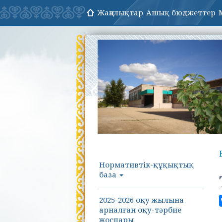
Жаңалықтар
Ашық бюджеттер
Нормативтік-құқықтық
база
2025-2026 оқу жылына
арналған оқу-тәрбие
жоспары