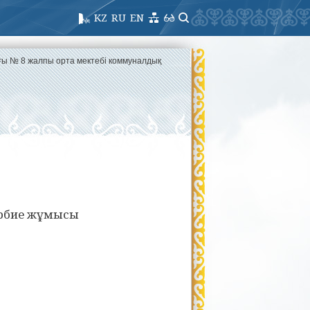
KZ
RU
EN
ағы № 8 жалпы орта мектебі коммуналдық
і
рбие жұмысы