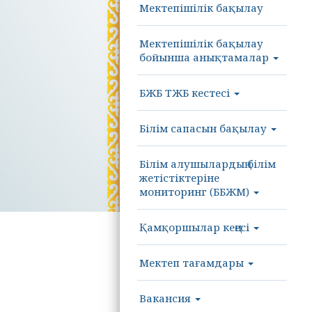
Мектепішілік бақылау
Мектепішілік бақылау
бойынша анықтамалар
БЖБ ТЖБ кестесі
Білім сапасын бақылау
Білім алушылардың білім
жетістіктеріне
мониторинг (ББЖМ)
Қамқоршылар кеңесі
Мектеп тағамдары
Вакансия