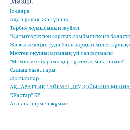
Мәзір:
Іс-шара
Адал ұрпак, Жас ұрпақ
Тәрбие жұмысының жүйесі
"Қатыгездік пен зорлық-зомбылықсыз балалы
Жазғы кезеңде суда балалардың мінез-құлық 
Мектеп оқушыларының үй тапсырмасы
"Мемлекеттік рәміздер - ұлттық мақтаныш"
Сынып сағаттары
Жоспарлар
АҚПАРАТТЫҚ СҮЙЕМЕЛДЕУ БОЙЫНША МЕДИА
"Жастар" БҰ
Ата-аналармен жұмыс