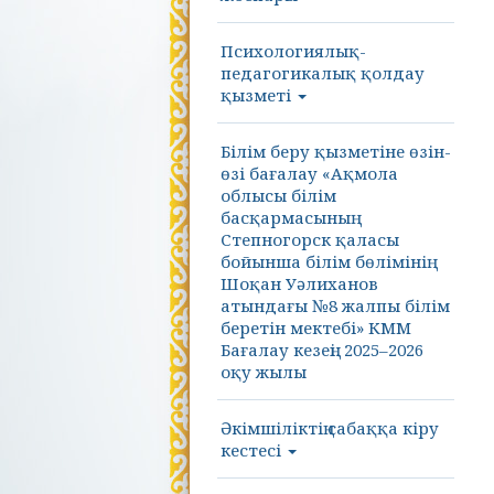
Психологиялық-
педагогикалық қолдау
қызметі
Білім беру қызметіне өзін-
өзі бағалау «Ақмола
облысы білім
басқармасының
Степногорск қаласы
бойынша білім бөлімінің
Шоқан Уәлиханов
атындағы №8 жалпы білім
беретін мектебі» КММ
Бағалау кезеңі: 2025–2026
оқу жылы
Әкімшіліктің сабаққа кіру
кестесі