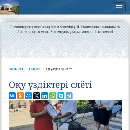
Нав
Степногорск қаласының білім бөлімінің Ш. Уәлиханов атындағы №
8 жалпы орта мектебі коммуналдық мемлекеттік мекемесі
Басты бет
Галерея
Оқу үздіктері слёті
Оқу үздіктері слёті