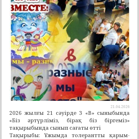
21.04.2026
2026 жылғы 21 сәуірде 3 «В» сыныбында
«Біз әртүрліміз, бірақ біз біргеміз»
тақырыбында сынып сағаты өтті
Тақырыбы: Ұжымда толерантты қарым-