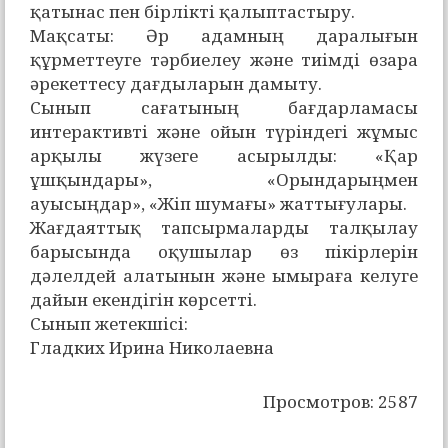
қатынас пен бірлікті қалыптастыру.
Мақсаты: Әр адамның даралығын
құрметтеуге тәрбиелеу және тиімді өзара
әрекеттесу дағдыларын дамыту.
Сынып сағатының бағдарламасы
интерактивті және ойын түріндегі жұмыс
арқылы жүзеге асырылды: «Қар
ұшқындары», «Орындарыңмен
ауысыңдар», «Жіп шумағы» жаттығулары.
Жағдаяттық тапсырмаларды талқылау
барысында оқушылар өз пікірлерін
дәлелдей алатынын және ымыраға келуге
дайын екендігін көрсетті.
Сынып жетекшісі:
Гладких Ирина Николаевна
Просмотров: 2587