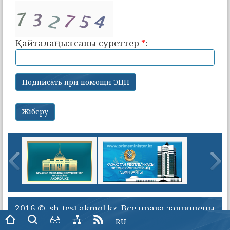
Қайталаңыз саны суреттер
*
:
2016 © sh-test.akmol.kz. Все права защищены
RU