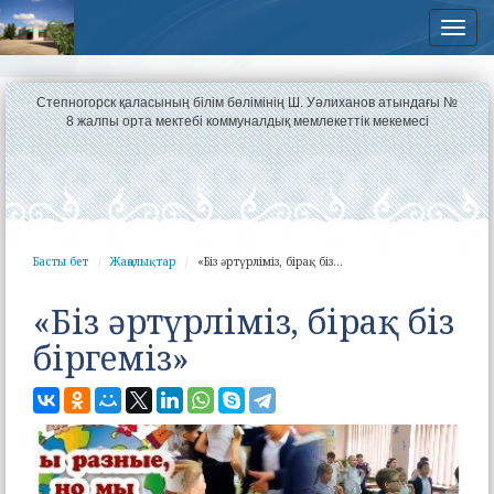
Нав
Степногорск қаласының білім бөлімінің Ш. Уәлиханов атындағы №
8 жалпы орта мектебі коммуналдық мемлекеттік мекемесі
Басты бет
Жаңалықтар
«Біз әртүрліміз, бірақ біз...
«Біз әртүрліміз, бірақ біз
біргеміз»