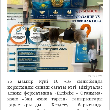
25.05.2026
25 мамыр күні 10 «Б» сыныбында
қорытынды сынып сағаты өтті. Пікірталас
алаңы форматында «Білімім – Отаныма»
және «Заң және тәртіп» тақырыптары
қарастырылды. Кездесу барысында