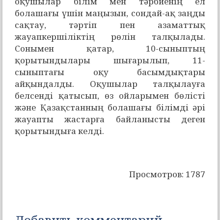
оқушылар білім мен тәрбиенің ел
болашағы үшін маңызын, сондай-ақ заңды
сақтау, тәртіп пен азаматтық
жауапкершіліктің рөлін талқылады.
Сонымен қатар, 10-сыныптың
қорытындылары шығарылып, 11-
сыныптағы оқу басымдықтары
айқындалды. Оқушылар талқылауға
белсенді қатысып, өз ойларымен бөлісті
және Қазақстанның болашағы білімді әрі
жауапты жастарға байланысты деген
қорытындыға келді.
Просмотров: 1787