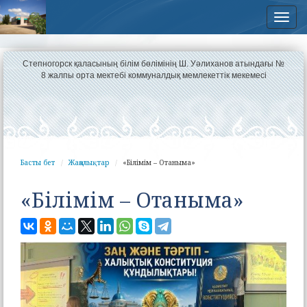
Нав
Степногорск қаласының білім бөлімінің Ш. Уәлиханов атындағы №
8 жалпы орта мектебі коммуналдық мемлекеттік мекемесі
Басты бет
Жаңалықтар
«Білімім – Отаныма»
«Білімім – Отаныма»